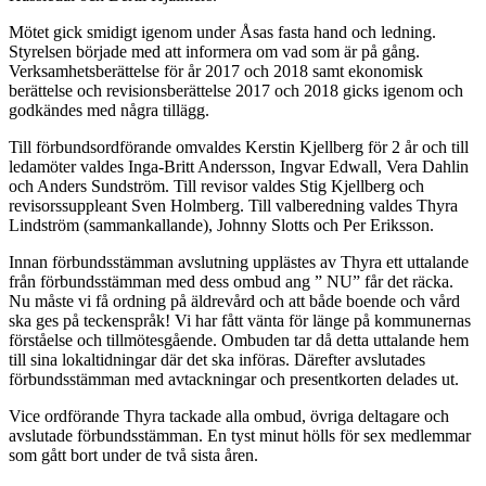
Mötet gick smidigt igenom under Åsas fasta hand och ledning.
Styrelsen började med att informera om vad som är på gång.
Verksamhetsberättelse för år 2017 och 2018 samt ekonomisk
berättelse och revisionsberättelse 2017 och 2018 gicks igenom och
godkändes med några tillägg.
Till förbundsordförande omvaldes Kerstin Kjellberg för 2 år och till
ledamöter valdes Inga-Britt Andersson, Ingvar Edwall, Vera Dahlin
och Anders Sundström. Till revisor valdes Stig Kjellberg och
revisorssuppleant Sven Holmberg. Till valberedning valdes Thyra
Lindström (sammankallande), Johnny Slotts och Per Eriksson.
Innan förbundsstämman avslutning upplästes av Thyra ett uttalande
från förbundsstämman med dess ombud ang ” NU” får det räcka.
Nu måste vi få ordning på äldrevård och att både boende och vård
ska ges på teckenspråk! Vi har fått vänta för länge på kommunernas
förståelse och tillmötesgående. Ombuden tar då detta uttalande hem
till sina lokaltidningar där det ska införas. Därefter avslutades
förbundsstämman med avtackningar och presentkorten delades ut.
Vice ordförande Thyra tackade alla ombud, övriga deltagare och
avslutade förbundsstämman. En tyst minut hölls för sex medlemmar
som gått bort under de två sista åren.