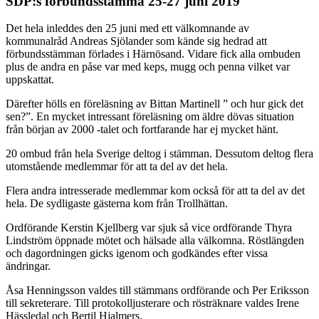
SDP:s förbundsstämma 25-27 juni 2019
Det hela inleddes den 25 juni med ett välkomnande av
kommunalråd Andreas Sjölander som kände sig hedrad att
förbundsstämman förlades i Härnösand. Vidare fick alla ombuden
plus de andra en påse var med keps, mugg och penna vilket var
uppskattat.
Därefter hölls en föreläsning av Bittan Martinell ” och hur gick det
sen?”. En mycket intressant föreläsning om äldre dövas situation
från början av 2000 -talet och fortfarande har ej mycket hänt.
20 ombud från hela Sverige deltog i stämman. Dessutom deltog flera
utomstående medlemmar för att ta del av det hela.
Flera andra intresserade medlemmar kom också för att ta del av det
hela. De sydligaste gästerna kom från Trollhättan.
Ordförande Kerstin Kjellberg var sjuk så vice ordförande Thyra
Lindström öppnade mötet och hälsade alla välkomna. Röstlängden
och dagordningen gicks igenom och godkändes efter vissa
ändringar.
Åsa Henningsson valdes till stämmans ordförande och Per Eriksson
till sekreterare. Till protokolljusterare och rösträknare valdes Irene
Hässledal och Bertil Hjalmers.