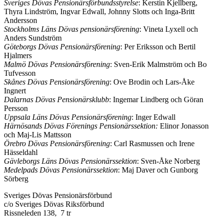
Sveriges Dövas Pensionärsförbundsstyrelse
: Kerstin Kjellberg,
Thyra Lindström, Ingvar Edwall, Johnny Slotts och Inga-Britt
Andersson
Stockholms Läns Dövas pensionärsförening
: Vineta Lyxell och
Anders Sundström
Göteborgs Dövas Pensionärsförening
: Per Eriksson och Bertil
Hjalmers
Malmö
Dövas Pensionärsförening
: Sven-Erik Malmström och Bo
Tufvesson
Skånes Dövas Pensionärsförening
: Ove Brodin och Lars-Åke
Ingnert
Dalarnas
Dövas Pensionärsklubb
: Ingemar Lindberg och Göran
Persson
Uppsala Läns Dövas Pensionärsförening
: Inger Edwall
Härnösands Dövas
Förenings Pensionärssektion:
Elinor Jonasson
och Maj-Lis Mattsson
Örebro Dövas Pensionärsförening
: Carl Rasmussen och Irene
Hässeldahl
Gävleborgs Läns
Dövas Pensionärssektion
: Sven-Åke Norberg
Medelpads Dövas
Pensionärssektion
: Maj Daver och Gunborg
Sörberg
Sveriges Dövas Pensionärsförbund
c/o Sveriges Dövas Riksförbund
Rissneleden 138, 7 tr