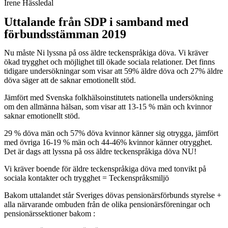
Irene Hässledal
Uttalande från SDP i samband med
förbundsstämman 2019
Nu måste Ni lyssna på oss äldre teckenspråkiga döva. Vi kräver
ökad trygghet och möjlighet till ökade sociala relationer. Det finns
tidigare undersökningar som visar att 59% äldre döva och 27% äldre
döva säger att de saknar emotionellt stöd.
Jämfört med Svenska folkhälsoinstitutets nationella undersökning
om den allmänna hälsan, som visar att 13-15 % män och kvinnor
saknar emotionellt stöd.
29 % döva män och 57% döva kvinnor känner sig otrygga, jämfört
med övriga 16-19 % män och 44-46% kvinnor känner otrygghet.
Det är dags att lyssna på oss äldre teckenspråkiga döva NU!
Vi kräver boende för äldre teckenspråkiga döva med tonvikt på
sociala kontakter och trygghet = Teckenspråksmiljö
Bakom uttalandet står Sveriges dövas pensionärsförbunds styrelse +
alla närvarande ombuden från de olika pensionärsföreningar och
pensionärssektioner bakom :