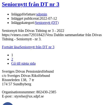
Seniornytt från DT nr 3
Inläggsförfattare:
sdpmin
Inlägget publicerat:
2022-07-12
Inläggskategori:
Seniornytt (DT)
Seniornytt från Dövas Tidning nr 3 - 2022
https://vimeo.com/729318421Vera Dahlin sammanfattar från Dövas
Tidning - Seniornytt - nr 3.
Fortsätt läsa
Seniornytt från DT nr 3
1
2
Gå till nästa sida
Sveriges Dövas Pensionärsförbund
c/o Sveriges Dövas Riksförbund
Rissneleden 138, 7 tr
174 57 Sundbyberg
Organisationsnummer: 802430-2385
E-post : styrelse@ux.sdpf.se